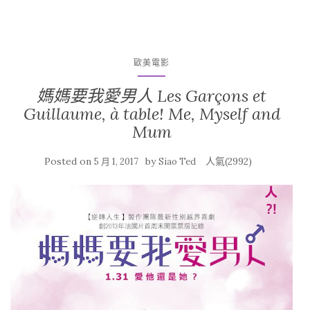
歐美電影
媽媽要我愛男人 Les Garçons et
Guillaume, à table! Me, Myself and
Mum
Posted on
by
人氣(2992)
5 月 1, 2017
Siao Ted