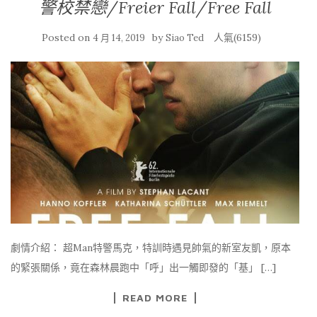
警校禁戀/Freier Fall/Free Fall
Posted on
by
人氣(6159)
4 月 14, 2019
Siao Ted
劇情介紹： 超Man特警馬克，特訓時遇見帥氣的新室友凱，原本
的緊張關係，竟在森林晨跑中「呼」出一觸即發的「基」 […]
READ MORE