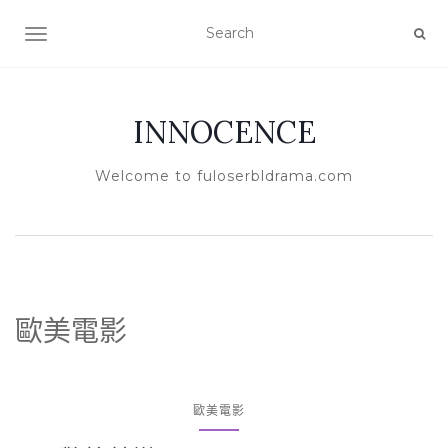
TOGGLE NAVIGATION
INNOCENCE
Welcome to fuloserbldrama.com
歐美電影
歐美電影