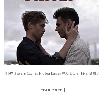
地下吻 Baisers Cachés Hidden Kisses 導演: Didier Bivel 編劇: J
[…]
READ MORE