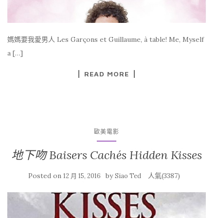
媽媽要我愛男人 Les Garçons et Guillaume, à table! Me, Myself
a […]
READ MORE
歐美電影
地下吻 Baisers Cachés Hidden Kisses
Posted on
by
人氣(3387)
12 月 15, 2016
Siao Ted