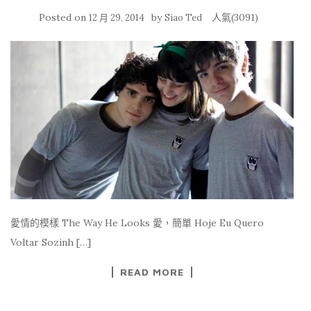
Posted on
by
人氣(3091)
12 月 29, 2014
Siao Ted
愛情的模樣 The Way He Looks 愛，簡單 Hoje Eu Quero
Voltar Sozinh […]
READ MORE