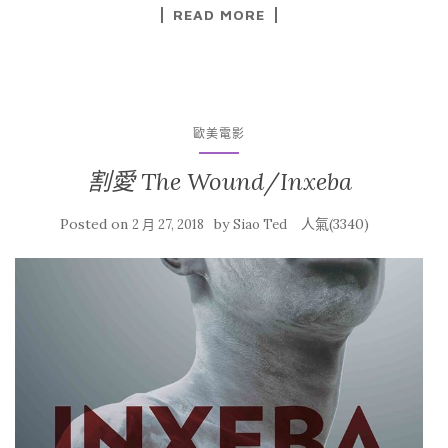
READ MORE
歐美電影
割愛 The Wound/Inxeba
Posted on
by
人氣(3340)
2 月 27, 2018
Siao Ted