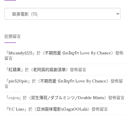
CATEGORIES
近期留言
「
lihcandy1225
」於〈
不期而愛 บังเอิญรัก Love By Chance
〉發佈
留言
「
紅蘋果
」於〈
老阿腐的腐劇清單
〉發佈留言
「
pie520pie
」於〈
不期而愛 บังเอิญรัก Love By Chance
〉發佈留
言
「
exjen
」於〈
双生薄荷/ダブルミンツ/Double Mints
〉發佈留言
「
Y.C Liao
」於〈
亞洲腐味電影xGagaOOLala
〉發佈留言