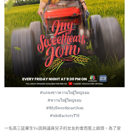
#แถลงข่าวหวานใจผู้ใหญ่จอม
#หวานใจผู้ใหญ่จอม
#MySweetheartJom
#idolfactoryTH
一名高三延畢生Yo因與議員兒子的女友約會而惹上麻煩，為了安