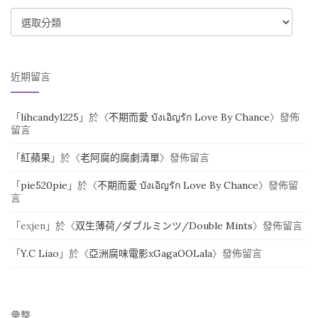
CATEGORIES
近期留言
「
lihcandy1225
」於〈
不期而愛 บังเอิญรัก Love By Chance
〉發佈
留言
「
紅蘋果
」於〈
老阿腐的腐劇清單
〉發佈留言
「
pie520pie
」於〈
不期而愛 บังเอิญรัก Love By Chance
〉發佈留
言
「
exjen
」於〈
双生薄荷/ダブルミンツ/Double Mints
〉發佈留言
「
Y.C Liao
」於〈
亞洲腐味電影xGagaOOLala
〉發佈留言
彙整