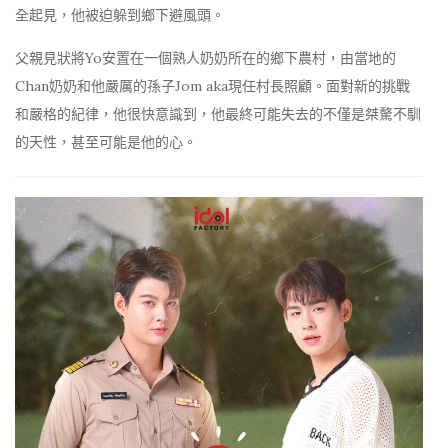
全起見，他被迫躲到鄉下避風頭。
父親見狀將Yo安置在一個熟人奶奶所在的鄉下農村，由當地的
Chan奶奶和他嚴厲的孫子Jom aka現任村長照顧。面對新的挑戰
和嚴格的紀律，他很快意識到，他最終可能失去的不僅是桀驁不馴
的天性，甚至可能是他的心。