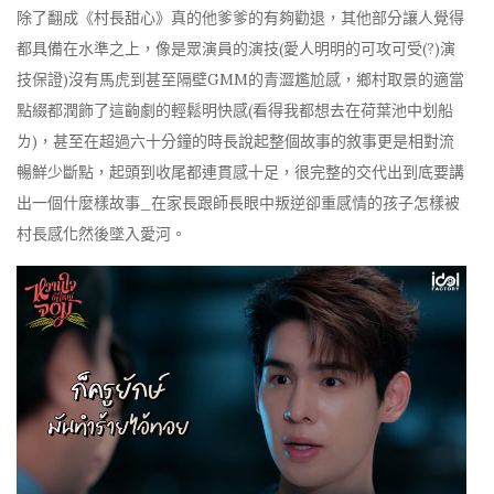
除了翻成《村長甜心》真的他爹爹的有夠勸退，其他部分讓人覺得
都具備在水準之上，像是眾演員的演技(愛人明明的可攻可受(?)演
技保證)沒有馬虎到甚至隔壁GMM的青澀尷尬感，鄉村取景的適當
點綴都潤飾了這齣劇的輕鬆明快感(看得我都想去在荷葉池中划船
ㄌ)，甚至在超過六十分鐘的時長說起整個故事的敘事更是相對流
暢鮮少斷點，起頭到收尾都連貫感十足，很完整的交代出到底要講
出一個什麼樣故事_在家長跟師長眼中叛逆卻重感情的孩子怎樣被
村長感化然後墜入愛河。