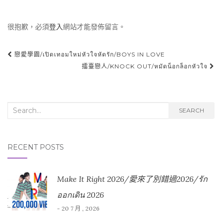
很抱歉，必須
登入
網站才能發佈留言。
戀愛學園/เปิดเทอมใหม่หัวใจหัดรัก/BOYS IN LOVE
Post navigation
擂臺戀人/KNOCK OUT/หมัดน็อกล็อกหัวใจ
Search for:
SEARCH
RECENT POSTS
Make It Right 2026/愛來了別錯過2026/รัก
ออกเดิน 2026
- 20 7 月 , 2026