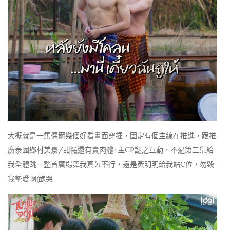
大概就是一集偶爾幾個好看畫面穿插，固定有個主線在推進，跟推
廣泰國鄉村美景/甜糕還有賣肉體+主CP謎之互動，不過第三集給
我全體跳一整首廣場舞我真ㄉ不行，還是黃明明給我站C位，勿毀
我摯愛啊(醜哭