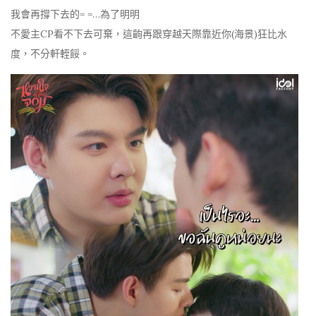
我會再撐下去的= =…為了明明
不愛主CP看不下去可棄，這齣再跟穿越天際靠近你(海景)狂比水
度，不分軒輊餒。