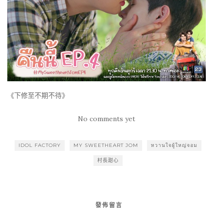
《下修至不期不待》
No comments yet
IDOL FACTORY
MY SWEETHEART JOM
หวานใจผู้ใหญ่จอม
村長甜心
發佈留言