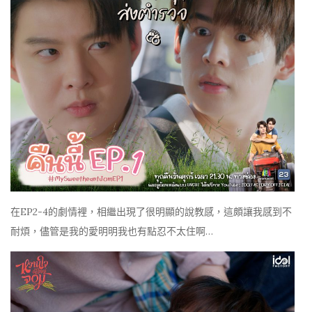
在EP2-4的劇情裡，相繼出現了很明顯的說教感，這頗讓我感到不
耐煩，儘管是我的愛明明我也有點忍不太住啊…