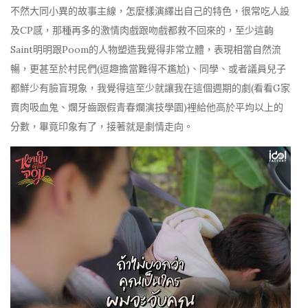
不然大同小異的故事主線，怎麼樣演繹出自己的特色，很常吃人設
及CP感，那種再多的激情肉戲跟吻戲都救不回來的，至少這齣
Saint明明跟Poom的人物塑造我覺得非常立體，表現相當自然流
暢，更甚至於村民們(逗趣擔當難得不尷尬)、同學、或者議員兒子
都鮮少有臉盲現象，我覺得這至少就讓我在這個週期的劇(看看G家
賣肉吸血鬼、爛牙齒跟假青春爛演技學園)裡給他高於平均以上的
分數，畢竟印象有了，接著就是劇情走向。