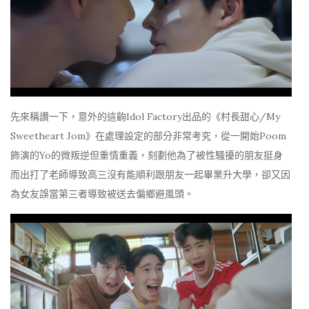
先來稱讚一下，意外的這齣Idol Factory出品的《村長甜心/My
Sweetheart Jom》在處理設定的部分非常考究，從一開始Poom
飾演的Yo的微叛逆但重情重義，刻劃他為了被性騷擾的朋友挺身
而出打了老師導致高三沒有能順利跟朋友一起畢業升大學，卻又因
為女友誤當第三者導致被送去偏鄉避風頭。