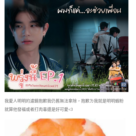
我愛人明明的濾鏡抱歉我仍舊無法拿除，抱歉ㄌ我就是明明蝦粉
就算他發福或者打肉毒還是好可愛<3