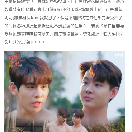
主線依舊緩慢但一直就是各種搞事，但在處理起來總覺得沒有很巧
妙導致有時候看到會小牙籤戳戳不舒服感+尷尬感十足，可是看著
明明(飾演村長Jom)我就忍了，但是不能把我在其他部完全受不了
的假摔各種逼近超級近距離不講武德的狂用ㄟ，我真的是在臣妾接
受無能跟黃明明我可以忍之間反覆橫跳欸，讓我處於一種人格快分
裂的狀況….淦哪！！！