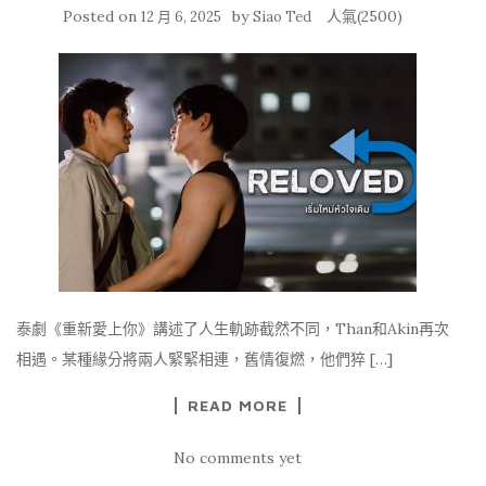
Posted on
by
人氣(2500)
12 月 6, 2025
Siao Ted
泰劇《重新愛上你》講述了人生軌跡截然不同，Than和Akin再次
相遇。某種緣分將兩人緊緊相連，舊情復燃，他們猝 […]
READ MORE
No comments yet