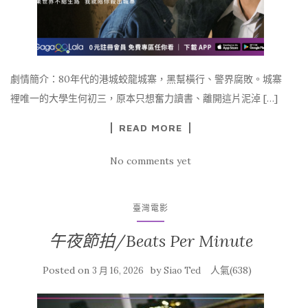
劇情簡介：80年代的港城蛟龍城寨，黑幫橫行、警界腐敗。城寨
裡唯一的大學生何初三，原本只想奮力讀書、離開這片泥淖 […]
READ MORE
No comments yet
臺灣電影
午夜節拍/Beats Per Minute
Posted on
by
人氣(638)
3 月 16, 2026
Siao Ted