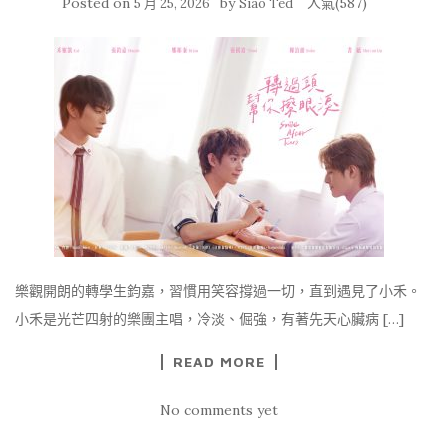
Posted on
by
人氣(587)
5 月 25, 2026
Siao Ted
樂觀開朗的轉學生鈞嘉，習慣用笑容撐過一切，直到遇見了小禾。
小禾是光芒四射的樂團主唱，冷淡、倔強，有著先天心臟病 […]
READ MORE
No comments yet