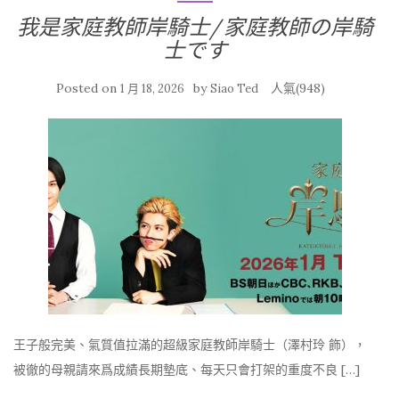
我是家庭教師岸騎士/家庭教師の岸騎
士です
Posted on
by
人氣(948)
1 月 18, 2026
Siao Ted
王子般完美、氣質值拉滿的超級家庭教師岸騎士（澤村玲 飾），
被徹的母親請來爲成績長期墊底、每天只會打架的重度不良 […]