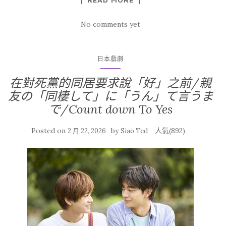
No comments yet
日本戲劇
在對死黨的同居要求說「好」之前/親
友の「同棲して」に「うん」て言うま
で/Count down To Yes
Posted on
by
人氣(892)
2 月 22, 2026
Siao Ted