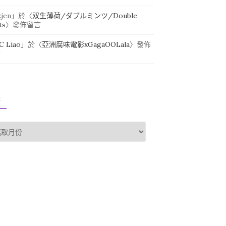
xjen
」於〈
双生薄荷/ダブルミンツ/Double
ts
〉發佈留言
.C Liao
」於〈
亞洲腐味電影xGagaOOLala
〉發佈
言
整
整