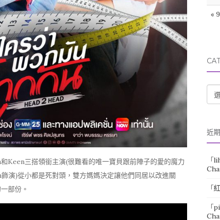
« 
CA
CA
近
「
l
Sea和Keen三搭領銜主演(很難看的唯一寶貝跟前陣子的愛的魔力
Cha
n(Keen飾演)從小都是死對頭，雙方媽媽決定讓他們同居以改進關
「
的一部份。
「
p
Cha