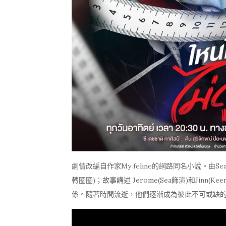
劇情改編自作家My feline的網路同名小說。由
轉圈圈)；故事講述 Jerome(Sea飾演)和Jin
係。隨著時間流逝，他們逐漸成為彼此不可或缺