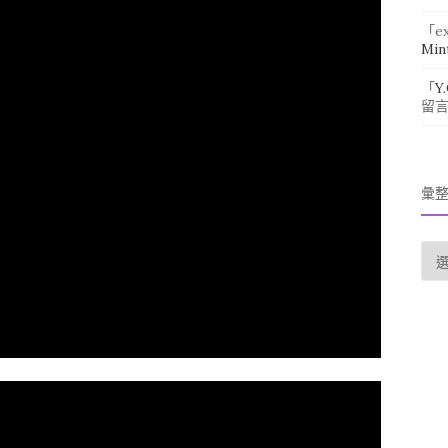
「
e
Min
「
Y
留
彙
彙