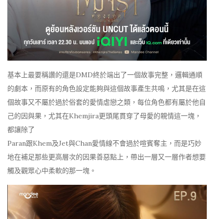
基本上最要稱讚的還是DMD終於端出了一個故事完整，邏輯通順
的劇本，而原有的角色設定能夠與這個故事產生共鳴，尤其是在這
個故事又不屬於過於俗套的愛情虐戀之類，每位角色都有屬於他自
己的因與果，尤其在Khemjira更頭尾貫穿了母愛的親情這一塊，
都讓除了
Paran跟Khem及Jet與Chan愛情線不會過於喧賓奪主，而是巧妙
地在補足那些更高層次的因果善惡點上，帶出一層又一層作者想要
觸及觀眾心中柔軟的那一塊。