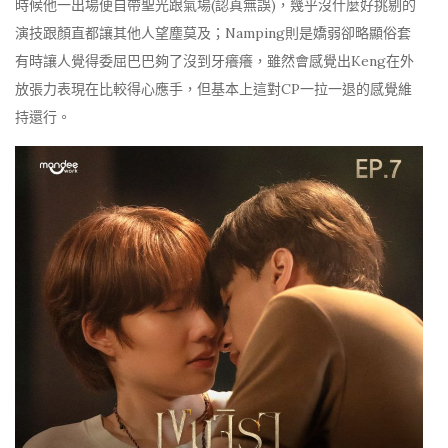
時候他一出場便自帶聖光跟氣場(認真無誤)，幾乎沒什麼好挑剔的
演技跟顏直都讓其他人望塵莫及；Namping則是嬌弱卻略顯俗套
有時讓人覺得委屈巴巴夠了沒到牙癢癢，雖然會感覺出Keng在外
放張力表現在比較得心應手，但基本上這對CP一拉一退的感覺維
持還行。