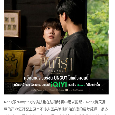
Keng跟Namping的演技也在這種時長中足以撐起，Keng得天獨
厚的高冷氣質配上原本不涉入因果隨後開始追妻的反差感覺，很多