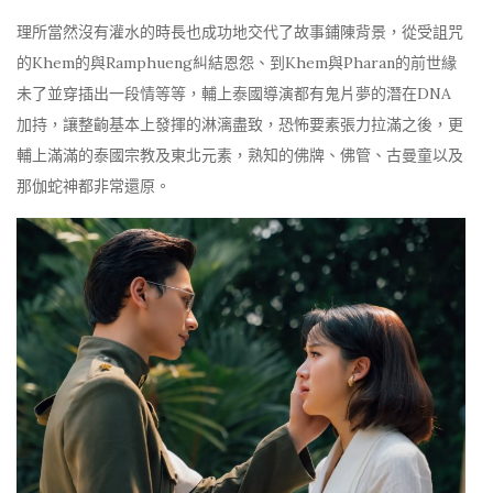
理所當然沒有灌水的時長也成功地交代了故事鋪陳背景，從受詛咒
的Khem的與Ramphueng糾結恩怨、到Khem與Pharan的前世緣
未了並穿插出一段情等等，輔上泰國導演都有鬼片夢的潛在DNA
加持，讓整齣基本上發揮的淋漓盡致，恐怖要素張力拉滿之後，更
輔上滿滿的泰國宗教及東北元素，熟知的佛牌、佛管、古曼童以及
那伽蛇神都非常還原。