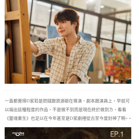
一直都覺得D家若是把錢跟資源砸在導演、劇本跟演員上，早就可
以端出這種程度的作品，不是做不到而是現在終於做到ㄌ，看看
《靈魂重生》也足以在今年甚至是D家劇裡從古至今度封神了啊= =