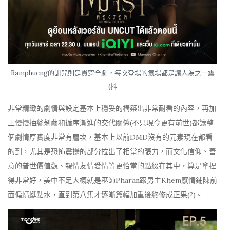
Ramphueng的詛咒則是貫穿全劇，每次登場的氣場都是讓人為之一震
(抖
非常精緻的劇情與設定基本上穩妥的構築出非常耐看的內容，再加
上慢慢抽絲剝繭和循序漸進的交代關係(不只現今更有前世)都讓整
個劇情厚實度非常有層次，基本上以前DMD沒有的元素現在都看
的到，尤其是恐怖震攝的部分拉出了相當的張力，而文化信仰、善
意的普世價值觀、親情友情愛情等更恰當的點綴在其中，算是拿捏
得非常好，美中不足大概就是巫師Pharan跟男主Khem感情鋪陳前
面偏蜻蜓點水，直到第八集才逐漸篇幅加重後終修成正果(?)。