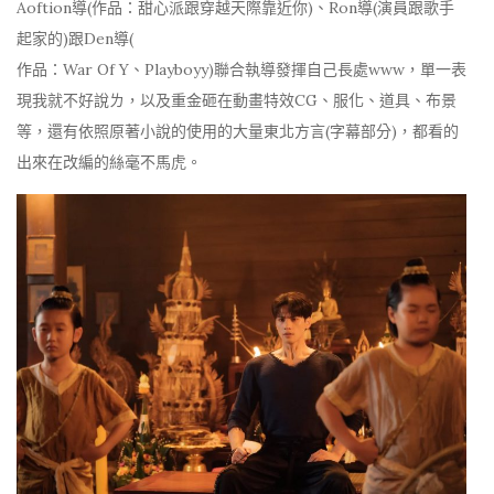
Aoftion導(作品：甜心派跟穿越天際靠近你)、Ron導(演員跟歌手
起家的)跟Den導(
作品：War Of Y、Playboyy)聯合執導發揮自己長處www，單一表
現我就不好說ㄌ，以及重金砸在動畫特效CG、服化、道具、布景
等，還有依照原著小說的使用的大量東北方言(字幕部分)，都看的
出來在改編的絲毫不馬虎。