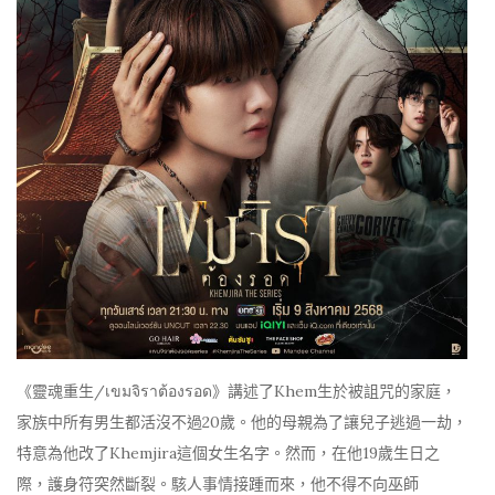
《靈魂重生/เขมจิราต้องรอด》講述了Khem生於被詛咒的家庭，
家族中所有男生都活沒不過20歲。他的母親為了讓兒子逃過一劫，
特意為他改了Khemjira這個女生名字。然而，在他19歲生日之
際，護身符突然斷裂。駭人事情接踵而來，他不得不向巫師