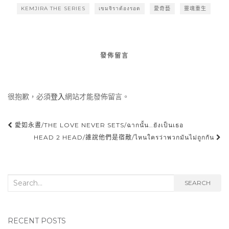
KEMJIRA THE SERIES
เขมจิราต้องรอด
愛奇藝
靈魂重生
發佈留言
很抱歉，必須
登入
網站才能發佈留言。
愛如永晝/THE LOVE NEVER SETS/ฉากนั้น…ยังเป็นเธอ
Post navigation
HEAD 2 HEAD/誰說他們是宿敵/ไหนใครว่าพวกมันไม่ถูกกัน
Search for:
SEARCH
RECENT POSTS