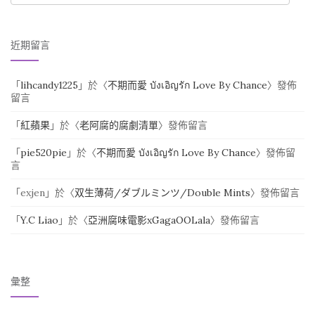
近期留言
「
lihcandy1225
」於〈
不期而愛 บังเอิญรัก Love By Chance
〉發佈
留言
「
紅蘋果
」於〈
老阿腐的腐劇清單
〉發佈留言
「
pie520pie
」於〈
不期而愛 บังเอิญรัก Love By Chance
〉發佈留
言
「
exjen
」於〈
双生薄荷/ダブルミンツ/Double Mints
〉發佈留言
「
Y.C Liao
」於〈
亞洲腐味電影xGagaOOLala
〉發佈留言
彙整