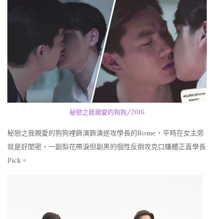
秘戀之我親愛的狗狗/2016
秘戀之我親愛的狗狗裡飾演飾演逆攻學長的Rome，平時在女主旁
就是好閨密，一副梨花帶淚但副黑的個性反倒攻克口嫌體正直學長
Pick。