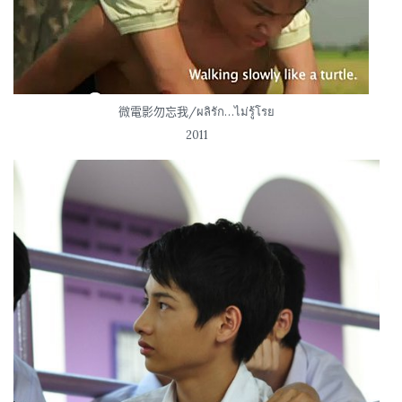
微電影勿忘我/ผลิรัก…ไม่รู้โรย
2011