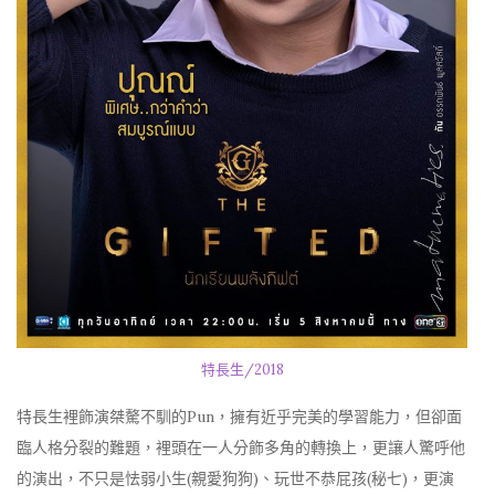
特長生/2018
特長生裡飾演桀驁不馴的Pun，擁有近乎完美的學習能力，但卻面
臨人格分裂的難題，裡頭在一人分飾多角的轉換上，更讓人驚呼他
的演出，不只是怯弱小生(親愛狗狗)、玩世不恭屁孩(秘七)，更演