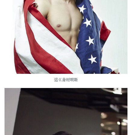
這ㄍ身材啊嘶