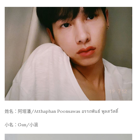
姓名：阿塔潘/Atthaphan Poonsawas อรรถพันธ์ พูลสวัสดิ์
小名：Gun/小滾