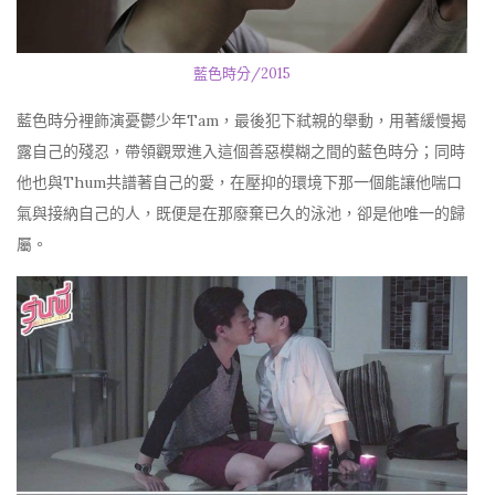
藍色時分/2015
藍色時分裡飾演憂鬱少年Tam，最後犯下弒親的舉動，用著緩慢揭
露自己的殘忍，帶領觀眾進入這個善惡模糊之間的藍色時分；同時
他也與Thum共譜著自己的愛，在壓抑的環境下那一個能讓他喘口
氣與接納自己的人，既便是在那廢棄已久的泳池，卻是他唯一的歸
屬。