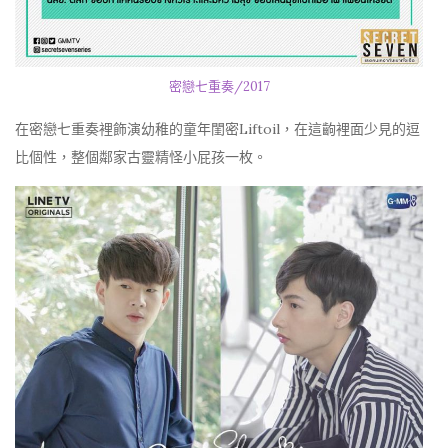
密戀七重奏/2017
在密戀七重奏裡飾演幼稚的童年閨密Liftoil，在這齣裡面少見的逗
比個性，整個鄰家古靈精怪小屁孩一枚。