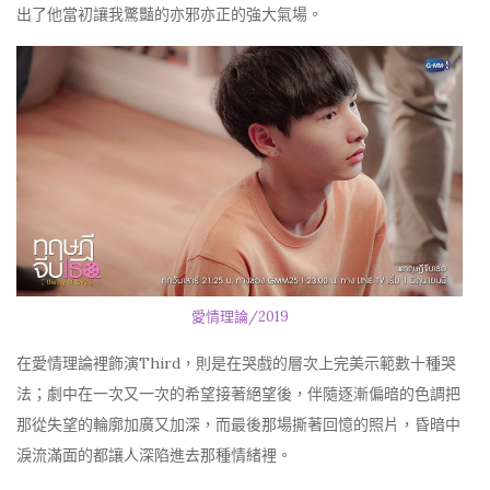
出了他當初讓我驚豔的亦邪亦正的強大氣場。
愛情理論/2019
在愛情理論裡飾演Third，則是在哭戲的層次上完美示範數十種哭
法；劇中在一次又一次的希望接著絕望後，伴隨逐漸偏暗的色調把
那從失望的輪廓加廣又加深，而最後那場撕著回憶的照片，昏暗中
淚流滿面的都讓人深陷進去那種情緒裡。