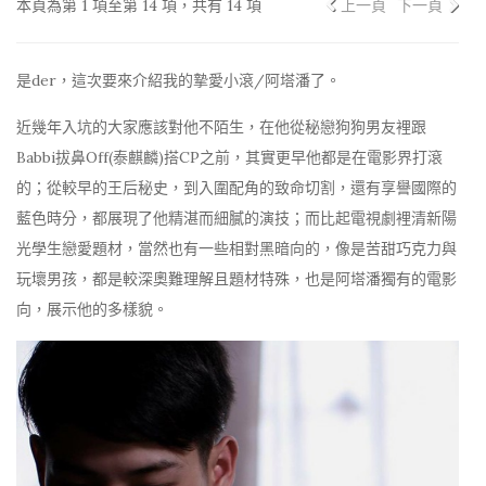
本頁為第 1 項至第 14 項，共有 14 項
上一頁
下一頁
是der，這次要來介紹我的摯愛小滾/阿塔潘了。
近幾年入坑的大家應該對他不陌生，在他從秘戀狗狗男友裡跟
Babbi拔鼻Off(泰麒麟)搭CP之前，其實更早他都是在電影界打滾
的；從較早的王后秘史，到入圍配角的致命切割，還有享譽國際的
藍色時分，都展現了他精湛而細膩的演技；而比起電視劇裡清新陽
光學生戀愛題材，當然也有一些相對黑暗向的，像是苦甜巧克力與
玩壞男孩，都是較深奧難理解且題材特殊，也是阿塔潘獨有的電影
向，展示他的多樣貌。