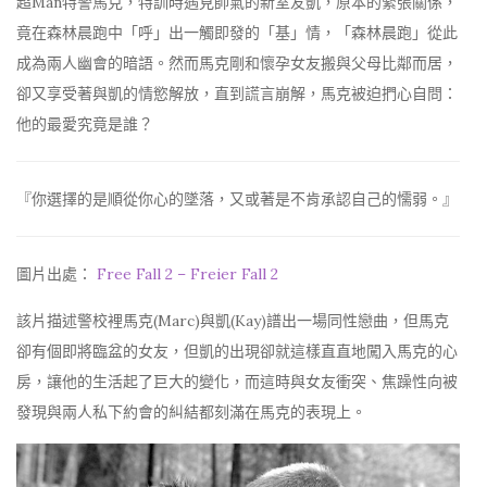
超Man特警馬克，特訓時遇見帥氣的新室友凱，原本的緊張關係，
竟在森林晨跑中「呼」出一觸即發的「基」情，「森林晨跑」從此
成為兩人幽會的暗語。然而馬克剛和懷孕女友搬與父母比鄰而居，
卻又享受著與凱的情慾解放，直到謊言崩解，馬克被迫捫心自問：
他的最愛究竟是誰？
『你選擇的是順從你心的墜落，又或著是不肯承認自己的懦弱。』
圖片出處：
Free Fall 2 – Freier Fall 2
該片描述警校裡馬克(Marc)與凱(Kay)譜出一場同性戀曲，但馬克
卻有個即將臨盆的女友，但凱的出現卻就這樣直直地闖入馬克的心
房，讓他的生活起了巨大的變化，而這時與女友衝突、焦躁性向被
發現與兩人私下約會的糾結都刻滿在馬克的表現上。