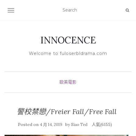
TOGGLE NAVIGATION
INNOCENCE
Welcome to fuloserbldrama.com
歐美電影
警校禁戀/Freier Fall/Free Fall
Posted on
by
人氣(6155)
4 月 14, 2019
Siao Ted