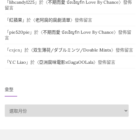
「
lihcandy1225
」於〈
不期而愛 บังเอิญรัก Love By Chance
〉發佈
留言
「
紅蘋果
」於〈
老阿腐的腐劇清單
〉發佈留言
「
pie520pie
」於〈
不期而愛 บังเอิญรัก Love By Chance
〉發佈留
言
「
exjen
」於〈
双生薄荷/ダブルミンツ/Double Mints
〉發佈留言
「
Y.C Liao
」於〈
亞洲腐味電影xGagaOOLala
〉發佈留言
彙整
彙整