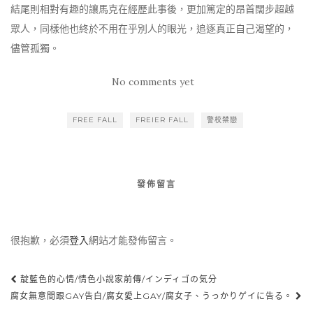
結尾則相對有趣的讓馬克在經歷此事後，更加篤定的昂首闊步超越
眾人，同樣他也終於不用在乎別人的眼光，追逐真正自己渴望的，
儘管孤獨。
No comments yet
FREE FALL
FREIER FALL
警校禁戀
發佈留言
很抱歉，必須
登入
網站才能發佈留言。
靛藍色的心情/情色小說家前傳/インディゴの気分
Post navigation
腐女無意間跟GAY告白/腐女愛上GAY/腐女子、うっかりゲイに告る。