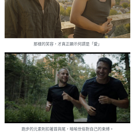
那樣的笑容，才真正顯示何謂是「愛」
跑步的元素則扣著首與尾，暗喻世俗對自己的束縛。