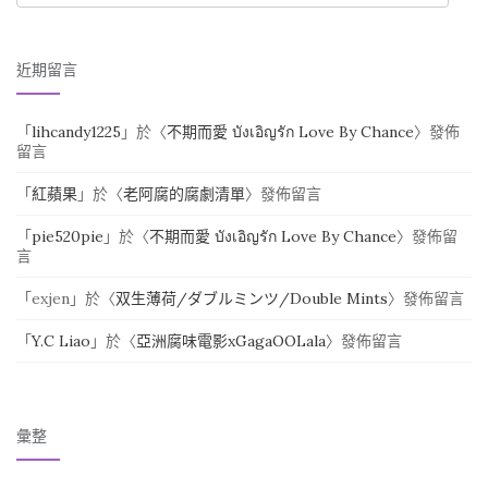
近期留言
「
lihcandy1225
」於〈
不期而愛 บังเอิญรัก Love By Chance
〉發佈
留言
「
紅蘋果
」於〈
老阿腐的腐劇清單
〉發佈留言
「
pie520pie
」於〈
不期而愛 บังเอิญรัก Love By Chance
〉發佈留
言
「
exjen
」於〈
双生薄荷/ダブルミンツ/Double Mints
〉發佈留言
「
Y.C Liao
」於〈
亞洲腐味電影xGagaOOLala
〉發佈留言
彙整