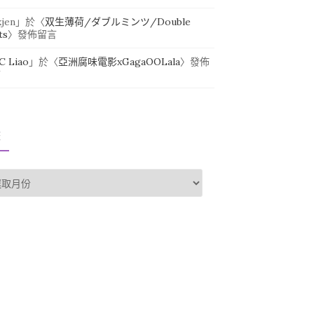
xjen
」於〈
双生薄荷/ダブルミンツ/Double
ts
〉發佈留言
.C Liao
」於〈
亞洲腐味電影xGagaOOLala
〉發佈
言
整
整