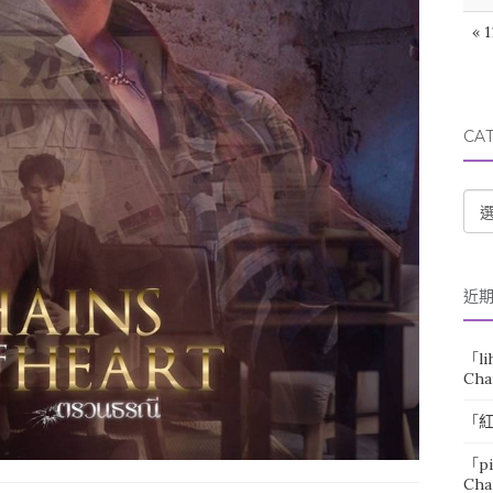
« 
CA
CA
近
「
l
Cha
「
「
p
Cha