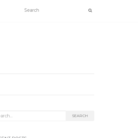
rch for:
SEARCH