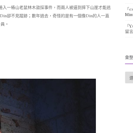
n被捲入一樁山老鼠林木盜採事件，而兩人被逼到摔下山崖才能逃
「
e
Min
Din卻不見蹤跡；數年過去，奇怪的是有一個像Din的人一直
一員。
「
Y
留
彙
彙