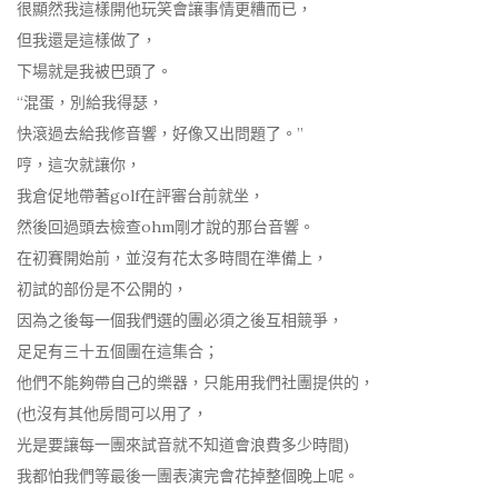
很顯然我這樣開他玩笑會讓事情更糟而已，
但我還是這樣做了，
下場就是我被巴頭了。
“混蛋，別給我得瑟，
快滾過去給我修音響，好像又出問題了。”
哼，這次就讓你，
我倉促地帶著golf在評審台前就坐，
然後回過頭去檢查ohm剛才說的那台音響。
在初賽開始前，並沒有花太多時間在準備上，
初試的部份是不公開的，
因為之後每一個我們選的團必須之後互相競爭，
足足有三十五個團在這集合；
他們不能夠帶自己的樂器，只能用我們社團提供的，
(也沒有其他房間可以用了，
光是要讓每一團來試音就不知道會浪費多少時間)
我都怕我們等最後一團表演完會花掉整個晚上呢。