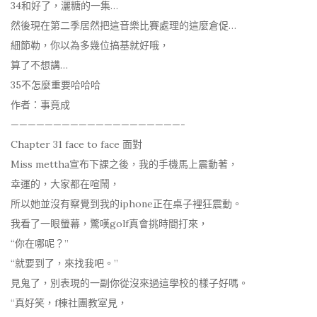
34和好了，灑糖的一集…
然後現在第二季居然把這音樂比賽處理的這麼倉促…
細節勒，你以為多幾位搞基就好哦，
算了不想講…
35不怎麼重要哈哈哈
作者：事竟成
————————————————————-
Chapter 31 face to face 面對
Miss mettha宣布下課之後，我的手機馬上震動著，
幸運的，大家都在喧鬧，
所以她並沒有察覺到我的iphone正在桌子裡狂震動。
我看了一眼螢幕，驚嘆golf真會挑時間打來，
“你在哪呢？”
“就要到了，來找我吧。”
見鬼了，別表現的一副你從沒來過這學校的樣子好嗎。
“真好笑，f棟社團教室見，