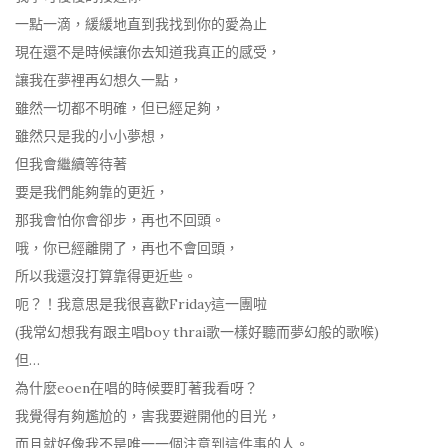
一點一滴，緩緩地直到我找到你的愛為止
現在還不是時候讓你去知道我真正的感受，
讓我在夢裡再幻想久一點，
雖然一切都不明確，但已經足夠，
雖然只是我的小小夢想，
但我會繼續等待著
要是我們能夠靠的更近，
那我會怕你會卻步，再也不回頭。
哦，你已經離開了，再也不會回頭，
所以我還沒打算靠得更近些。
呃？！我意思是我很喜歡Friday這一團啦
(我常幻想我有跟主唱boy thrai歌一樣好聽而夢幻般的歌喉)
但…
為什麼eoen在唱的時候要盯著我看呀？
我覺得有夠尷尬的，害我要避開他的目光，
而且就好像我不是唯一一個注意到這件事的人。