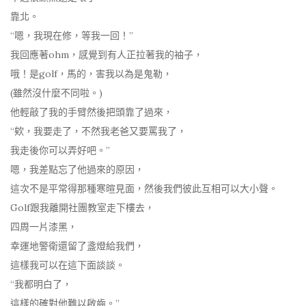
靠北。
“嗯，我現在修，等我一回！”
我回應著ohm，感覺到有人正拉著我的袖子，
哦！是golf，馬的，害我以為是鬼勒，
(雖然沒什麼不同啦。)
他輕敲了我的手臂然後把頭靠了過來，
“欸，我要走了，不然我老爸又要罵我了，
我走後你可以弄好吧。”
嗯，我差點忘了他過來的原因，
這次不是平常得那種寒暄見面，然後我們彼此互相可以大小聲。
Golf跟我離開社團教室走下樓去，
四周一片漆黑，
幸運地警衛還留了盞燈給我們，
這樣我可以在這下面談談。
“我都明白了，
這樣的確對他難以啟齒。”