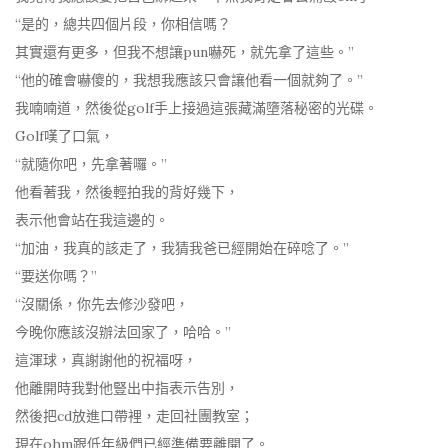
“是的，總共四個片段，你相信嗎？
其實還有更多，但我不想讓pun嚇死，就先拿了這些。”
“他的確會嚇傻的，我想我應該只會讓他看一個就夠了。”
我喃喃道，然後從golf手上接過這張藏滿墮落秘密的光碟。
Golf嘆了口氣，
“就隨你吧，先拿著囉。”
他看著我，然後輕拍我的背好幾下，
表示他會站在我這邊的。
“加油，我真的該走了，我猜我爸已經開始在碎唸了。”
“要送你嗎？”
“沒關係，你先去修沙發吧，
今晚你應該沒辦法回家了，哈哈。”
這渾球，真謝謝他的祝福呀，
他離開時我對他豎出中指表示告別，
然後把cd放進口帶裡，走回社團教室；
現在ohm跟低年級們已經準備要離開了。