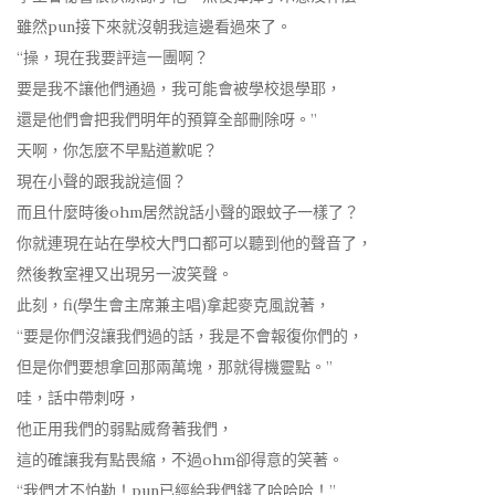
雖然pun接下來就沒朝我這邊看過來了。
“操，現在我要評這一團啊？
要是我不讓他們通過，我可能會被學校退學耶，
還是他們會把我們明年的預算全部刪除呀。”
天啊，你怎麼不早點道歉呢？
現在小聲的跟我說這個？
而且什麼時後ohm居然說話小聲的跟蚊子一樣了？
你就連現在站在學校大門口都可以聽到他的聲音了，
然後教室裡又出現另一波笑聲。
此刻，fi(學生會主席兼主唱)拿起麥克風說著，
“要是你們沒讓我們過的話，我是不會報復你們的，
但是你們要想拿回那兩萬塊，那就得機靈點。”
哇，話中帶刺呀，
他正用我們的弱點威脅著我們，
這的確讓我有點畏縮，不過ohm卻得意的笑著。
“我們才不怕勒！pun已經給我們錢了哈哈哈！”