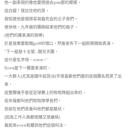
他一副表現的像他要爬過去pun那的模樣，
這白癡！我拉住他的背，
我知道他是個很容易腦充血的公子哥們。
很快地，九年級的團剛結束他們的曲子，
(他們的確表演的很棒)
於是我需要鬆開golf的領口，然後宣布下一組即將開始表演。
“下一組是十五號…酷兒天團，
這什麼名字呀，eoen。”
Eoen是下一團要表演的，
一大群人(尤其是國中屁孩)似乎很喜歡他們選的這個團名而笑了出
來，
這整團幾乎是從足球賽上的啦啦隊組出來的，
低年級都叫他們啦啦隊學長們，
但卻在他們背後叫他們都是酷兒，
(因為工作人員都很賤又很嚴格)
看起來eoen有聽到他們這個叫法，