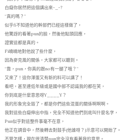
白癡你居然把這個講出來-_-?
“真的嗎？”
似乎fi不知道他的幹部們已經這樣做了，
他驚訝的看著pun的臉，然後他點頭回應，
證實這都是真的。
Fi喃喃地對他說了些什麼，
因為麥克風的關係，大家都可以聽到。
“靠，pun，你真的跟no有一腿了哦？”
又來了！這你渾蛋又有新的料可以講了！
看吧，甚至連低年級或是國中部不認識我的都在笑，
你到底是什麼意思呀Y____Y？
我的形象完全毀了，都是你們這些混蛋的關係啊啊啊。
我對這些白癡伸出中指，完全不知道他們到底叫什麼名字，
Pun似乎對這整件事毫不在意，
他正在調音中，然後轉去對鼓手(他誰呀？)示意可以開始了。
不管怎樣，現在很清楚pun完全沒有看著我的意思。