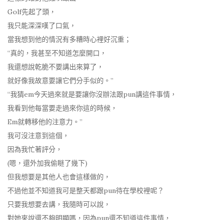
Golf先起了頭，
我只能深深嘆了口氣，
當我想到他的情況有多糟時心裡好沉重；
“真的，我甚至不知道怎麼開口，
我還想說乾脆不要講出來算了，
就好像我故意要讓它們分手似的。”
“我猜em今天過來就是要讓你沒辦法跟pun講這件事情，
我看到他每當要走過來你這的時候，
Em就轉移他的注意力。”
我可沒注意到這個，
因為我忙著評分，
(嗯，還外加我偷瞇了幾下)
但我想要是其他人也會這樣做的，
不過他並不知道我可是整天都跟pun待在學校裡呢？
只要我想要去講，我隨時可以說，
對她來說還不夠明顯嗎，因為pun還不知道這件事情，