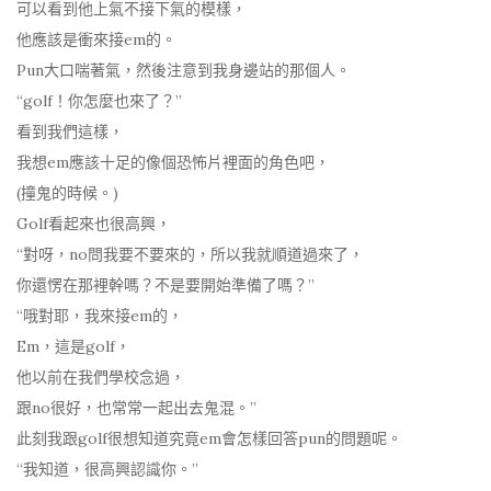
可以看到他上氣不接下氣的模樣，
他應該是衝來接em的。
Pun大口喘著氣，然後注意到我身邊站的那個人。
“golf！你怎麼也來了？”
看到我們這樣，
我想em應該十足的像個恐怖片裡面的角色吧，
(撞鬼的時候。)
Golf看起來也很高興，
“對呀，no問我要不要來的，所以我就順道過來了，
你還愣在那裡幹嗎？不是要開始準備了嗎？”
“哦對耶，我來接em的，
Em，這是golf，
他以前在我們學校念過，
跟no很好，也常常一起出去鬼混。”
此刻我跟golf很想知道究竟em會怎樣回答pun的問題呢。
“我知道，很高興認識你。”