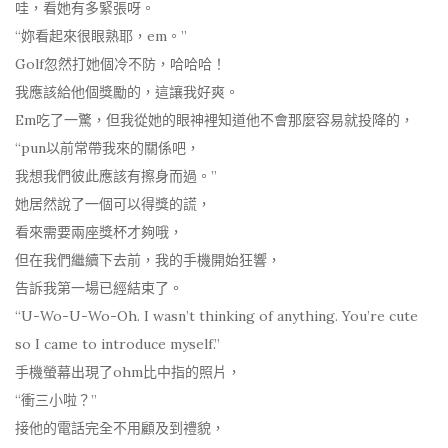
哇，看她有多緊張呀。
“妳看起來很眼熟耶，em。”
Golf忽然打她個冷不防，哈哈哈！
我應該給他個獎勵的，這讓我好爽。
Em吃了一驚，但我從她的眼神裡知道他不會那麼容易就投降的，
“pun以前常帶我來的關係吧，
我想我們彼此應該有擦身而過。”
她居然說了一個可以得獎的謊，
看來需要兩座獎杯才夠哦，
但在我們繼續下去前，我的手機開始狂響，
告訴我第一場已經結束了。
“U-Wo-U-Wo-Oh. I wasn’t thinking of anything. You’re cute
so I came to introduce myself.”
手機螢幕出現了ohm比中指的照片，
“衝三小啦？”
接他的電話完全不用顧及到禮貌，