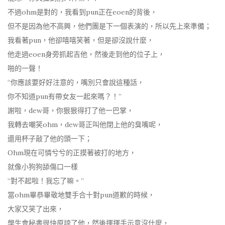
不過ohm是對的，我看到pun正在eoen的背後，
但不是因為他不高興，他們團是下一個表演的，所以先上來準備；
我看著pun，他卻嘻嘻笑著，但是卻沒說什麼，
他走過eoen身旁抓起吉他，然後走到他的位子上，
啪的一聲！
“你應該要好好注意的，嘴別只會說這種話，
你不知道pun有帶女友一起來嗎？！”
謝啦，dew哥，你狠狠得打了他一巴掌，
我轉去嘲笑ohm，dew哥正叫他閉上他的臭嘴呢，
還用杯子敲了他的頭一下；
Ohm現在可憐兮兮的正摸著被打的地方，
就像小狗狗舔傷口一樣
“對不起啦！我忘了嘛。”
當ohm畢恭畢敬地雙手合十對pun道歉的時候，
大家又笑了出來，
學生會秘書很快原諒了他，然後揮揮手示意沒什麼，