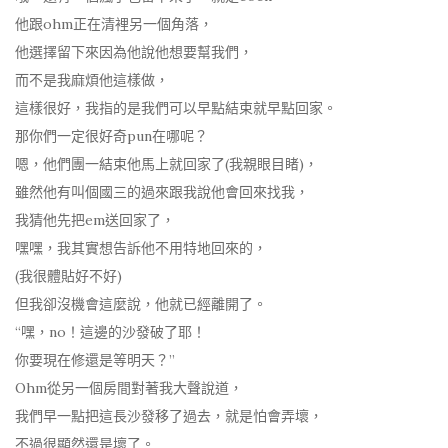
他跟ohm正在清裡另一個角落，
他選擇留下來因為他說他想要幫我們，
而不是我麻煩他這樣做，
這樣很好，我指的是我們可以早點結束就早點回家。
那你們一定很好奇pun在哪呢？
嗯，他們團一結束他馬上就回家了(我親眼目睹)，
雖然他有叫個國三的過來跟我說他會回來找我，
我猜他先把em送回家了，
嘿嘿，我其實想告訴他不用特地回來的，
(我很體貼好不好)
但我卻沒機會這麼說，他就已經離開了。
“嘿，no！這邊的沙發破了耶！
你要現在修還是等明天？”
Ohm從另一個房間對著我大聲說道，
我們早一點把這長沙發移了過去，就是怕會弄壞，
不過很顯然還是壞了。