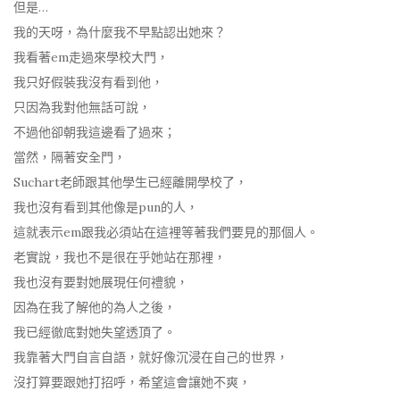
但是…
我的天呀，為什麼我不早點認出她來？
我看著em走過來學校大門，
我只好假裝我沒有看到他，
只因為我對他無話可說，
不過他卻朝我這邊看了過來；
當然，隔著安全門，
Suchart老師跟其他學生已經離開學校了，
我也沒有看到其他像是pun的人，
這就表示em跟我必須站在這裡等著我們要見的那個人。
老實說，我也不是很在乎她站在那裡，
我也沒有要對她展現任何禮貌，
因為在我了解他的為人之後，
我已經徹底對她失望透頂了。
我靠著大門自言自語，就好像沉浸在自己的世界，
沒打算要跟她打招呼，希望這會讓她不爽，