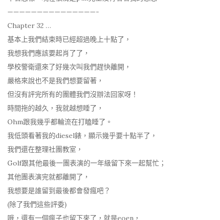
———————————————-
Chapter 32 …
基本上我們結束時已經超過晚上十點了，
我想我們應該要起肖了了，
學校警衛還來了好幾次叫我們趕快離開，
嚴格來說也不是我們想要留著，
但沒有評完所有的團體我們沒辦法回家呀！
時間拖的越久，我就越想睡了，
Ohm跟我幾乎都輪流在打瞌睡了。
我低頭看著我的diesel錶，顯示幾乎要十點半了，
我們還在整理社團教室，
Golf跟其他最後一團表演的一年級留下來一起幫忙；
其他團表演完就都離開了，
我想要是誰留到最後都會發瘋吧？
(除了我們這些評委)
哦，還有一個瘋子也留下來了，就是eoen，