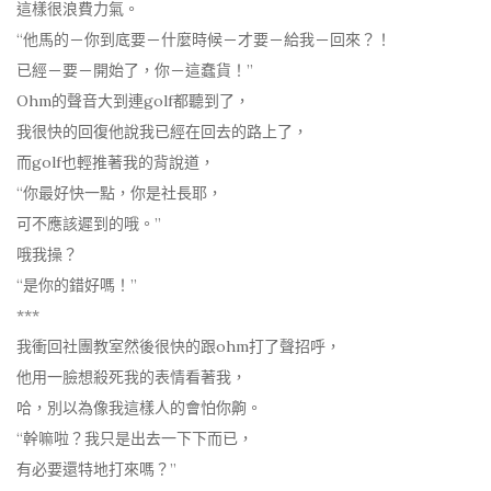
這樣很浪費力氣。
“他馬的－你到底要－什麼時候－才要－給我－回來？！
已經－要－開始了，你－這蠢貨！”
Ohm的聲音大到連golf都聽到了，
我很快的回復他說我已經在回去的路上了，
而golf也輕推著我的背說道，
“你最好快一點，你是社長耶，
可不應該遲到的哦。”
哦我操？
“是你的錯好嗎！”
***
我衝回社團教室然後很快的跟ohm打了聲招呼，
他用一臉想殺死我的表情看著我，
哈，別以為像我這樣人的會怕你齁。
“幹嘛啦？我只是出去一下下而已，
有必要還特地打來嗎？”