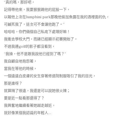
“真的嗎，那好吧，
記得帶他來，我要狠狠踢他的屁股一下，
以報他上次在lumphini park那晚他偷加魚露在我的酒裡面的仇，
可鹹死我了，這次可不會讓他跑了。”
哈哈哈，你們倆個自己私底下處理好嘛！
我衝去學校大門，而錶已經顯示初賽開始了，
不過我連golf的影子都沒看到，
“我操，他不是跟我說他已經到了嗎？”
我自顧自地抱怨著，
當我在等他的時候，
一個遠遠白皮膚的女生穿著修道院制服吸引了我的目光，
那是誰呀？
就算隔了很遠，我還是可以說她很火辣；
要是近一點看那還得了？
我興奮地繼續看著她越走越近，
就好像某個我認識的年輕人…