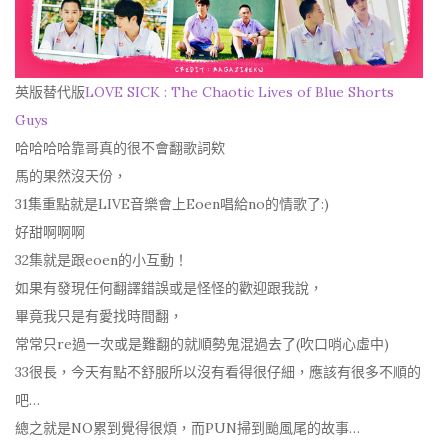
英版替代版
LOVE SICK : The Chaotic Lives of Blue Shorts
Guys
哈哈哈哈靠哥真的很不會翻歌詞欸
馬的果然沒天份，
31集重點就是LIVE音樂會上Eoen唱給no的情歌了:)
好甜啊啊啊
32集就是跟eoen的小互動！
如果有發現任何翻譯錯誤或是怪怪的歡迎跟我說，
畢竟我只是有愛找時間翻，
常常只re過一次或是難翻的就順勢鬼混過去了(吹口哨心虛中)
33很長，今天有點不舒服所以沒有看得很仔細，應該有很多不順的
吧…
總之就是NO累到覺得很煩，而PUN掃到颱風尾的故事…