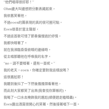
“他們唱得很好耶！”
Ohm邊大叫邊想把分數表藏起來，
我依舊笑著他，
不過eoen的團表現的真的很可圈可點，
Eoen很善於當主聲部，
不過這首歌可惜了節奏偏慢過於紓情，
我都快睡著了。
就在我瀕臨昏昏欲睡的邊緣時，
從主唱那聽他在呼喚我的名字。
“no，請不要睡著，還有一首呢。”
我的老天，eoen，你確定要對我這樣說嗎？
這很尷尬耶！
我聽到後抖了一下然後搔搔頭看著他，
而此刻大家都笑了出來(我會找你算帳的)，
我喝了一口水去掩飾我的尷尬(順便趕走瞌睡蟲)。
Eoen露出酒窩很開心的笑著，然後接著唱下一首。