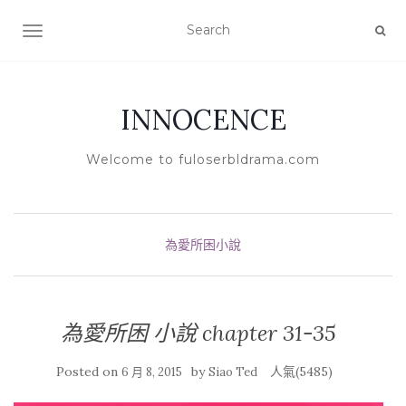
TOGGLE NAVIGATION
INNOCENCE
Welcome to fuloserbldrama.com
為愛所困小說
為愛所困 小說 chapter 31-35
Posted on
by
人氣(5485)
6 月 8, 2015
Siao Ted