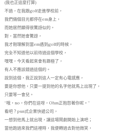
(我也正這麼打算)
不過，在我跟golf走進學校前，
我們倆個目光都停在em身上，
而她居然顯得很驚訝似的。
對，當然她會驚訝，
我才剛理解到當em遇到golf的時候，
完全不知道他以前待過這個學校，
嘿嘿，今天看起來會有趣極了，
有人不應該錯過這個的。
說到這個，我正說到這人一定有心電感應，
要是你想他，只要一提到他的名字他就馬上出現了，
只要等一會兒。
“哦，no，你們在這呀，Ohm正抱怨著你呢。”
看吧？pun式企業快遞公司，
一想到他馬上就出現，讓這場鬧劇開始上演吧；
當他跑過來我們這裡時，我便轉過去對他微笑，