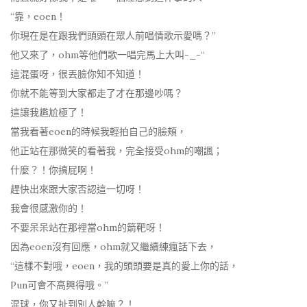
“靠，eoen！
你現在是在跟我們頭頭在眾人前唱情歌示愛嗎？”
他又來了，ohm等他們歌一唱完馬上大叫-_-“
這混蛋呀，很丟臉你知不知道！
你就不能等到大家都走了才在那邊吵嗎？
這讓我尷尬極了！
當我看著eoen的時候我輕拍自己的臉頰，
他正站在那微笑的看著我，完全接受ohm的嘲諷；
什麼？！你搞屁啊！
趕快出來跟大家否認這一切呀！
我會很感激你的！
不要呆呆站在那裡當ohm的箭靶呀！
因為eoen沒有回應，ohm就又繼續練瘋話下去，
“這樣不對哦，eoen，我的頭頭要是真的愛上你的話，
Pun可會不高興得哦。”
混球，你又扯到別人幹嘛？！