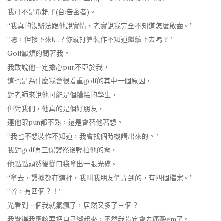
我可不是爪耙子(台:告密者)。
“我真的沒辦法跟他說實情，老實說我完全不知道怎麼啟齒。”
“嗯，但接下來呢？你就打算裝作不知道繼續下去嗎？”
Golf厭煩的問著我。
我敢說他一定擔心pun不亞於我，
這也是為什麼我會很看重golf的其中一個原因，
對老師來說他可能是個糟糕的學生，
但對我們，他真的是個好朋友，
連他跟pun都不熟，還是會替他著想。
“我也不想裝作不知道，我會找個時機講出來的。”
我對golf再三保證然後輕拍他的背，
他點點頭然後從口袋拿出一張光碟。
“拿去，證據都在這裡，我叫我朋友們弄到的，有四個檔案。”
“幹，有四個？！”
光看到一個我就氣瘋了，居然又多了三個？
我覺得我應該要把自己綁起來，不然我肯定會去痛毆em了。