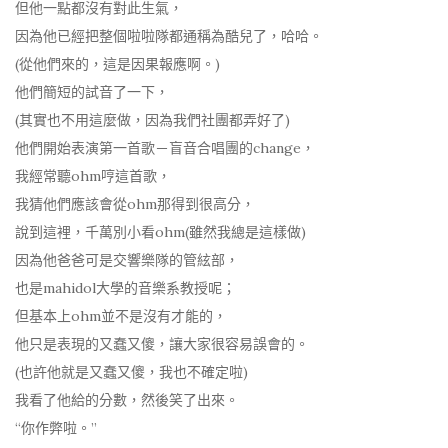
但他一點都沒有對此生氣，
因為他已經把整個啦啦隊都通稱為酷兒了，哈哈。
(從他們來的，這是因果報應啊。)
他們簡短的試音了一下，
(其實也不用這麼做，因為我們社團都弄好了)
他們開始表演第一首歌－盲音合唱團的change，
我經常聽ohm哼這首歌，
我猜他們應該會從ohm那得到很高分，
說到這裡，千萬別小看ohm(雖然我總是這樣做)
因為他爸爸可是交響樂隊的管絃部，
也是mahidol大學的音樂系教授呢；
但基本上ohm並不是沒有才能的，
他只是表現的又蠢又傻，讓大家很容易誤會的。
(也許他就是又蠢又傻，我也不確定啦)
我看了他給的分數，然後笑了出來。
“你作弊啦。”