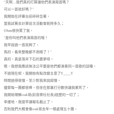
“天啊….我們真的打算讓他們表演兩首嗎？
可以一首就好嗎？”
我開始在評審台前碎碎念著，
當我試著去計算這次活動會耗時多久；
Ohm很快罵了我，
“是你叫他們表演兩首的哦！
我早說過一首就夠了，
馬的，看來整晚都不用睡了！”
真的，真是落井下石的噩夢呀。
嗯，我想我應該無法公平要是他們都演奏同一首歌的話囉，
不過現在呢，我開始有點改變主意了Y___Y
時間過得很慢，至少對我來說超慢，
儘管每一團都很棒，但坐在那裏打分數快讓我累死了，
我開始理解oak哥(前音樂社社長)經歷的一切了；
幸運地，我提早讓報名截止了，
否則我們大概會像oak哥去年一樣處理五十團，