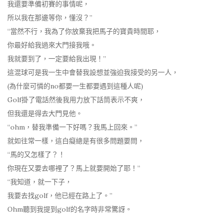
我還要準備初賽的事情呢，
所以我在那邊等你，懂沒？”
“當然不行，我為了你放棄我把馬子的寶貴時間耶，
你最好給我過來大門接我哦。
我就要到了，一定要給我出現！”
這混球可是我一生中會替我設想並強迫我接受的另一人，
(為什麼可憐的no都要一生都要遇到這種人呢)
Golf掛了電話然後我用力放下話筒表示不爽，
但我還是得去大門見他。
“ohm，替我準備一下好嗎？我馬上回來。”
就如往常一樣，這白癡總是有很多問題要問，
“馬的又怎樣了？！
你現在又要去哪裡了？馬上就要開始了耶！”
“我知道，就一下子，
我要去找golf，他已經在路上了。”
Ohm聽到我提到golf的名字時非常驚訝。