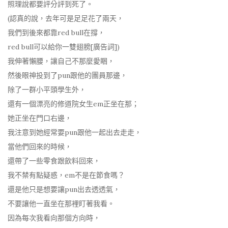
照理說都要評分評到死了。
(認真的說，去年可是足足花了兩天，
我們到後來都靠red bull在撐，
red bull可以給你一雙翅膀[廣告詞])
我伸著懶腰，讓自己不那麼愛睏，
然後眼神投到了pun跟他的團員那邊，
除了一群小平頭學生外，
還有一個漂亮的修道院女生em正坐在那；
她正坐在門口右邊，
我注意到她經常要pun跟他一起出去走走，
當他們回來的時候，
還帶了一些零食跟飲料回來，
我不禁有點疑惑，em不是在節食嗎？
還是他只是想要讓pun出去透透氣，
不要讓他一直坐在那裡盯著我看。
因為每次我看向那個方向時，