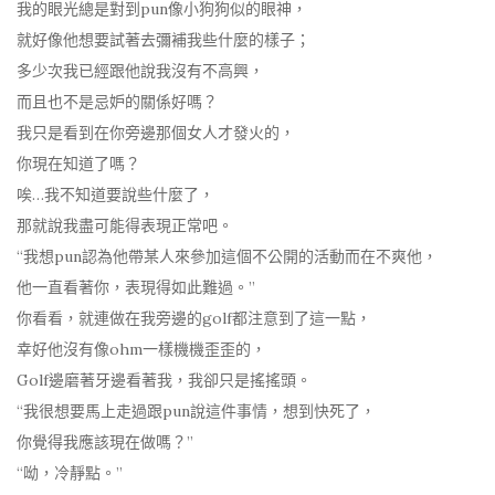
我的眼光總是對到pun像小狗狗似的眼神，
就好像他想要試著去彌補我些什麼的樣子；
多少次我已經跟他說我沒有不高興，
而且也不是忌妒的關係好嗎？
我只是看到在你旁邊那個女人才發火的，
你現在知道了嗎？
唉…我不知道要說些什麼了，
那就說我盡可能得表現正常吧。
“我想pun認為他帶某人來參加這個不公開的活動而在不爽他，
他一直看著你，表現得如此難過。”
你看看，就連做在我旁邊的golf都注意到了這一點，
幸好他沒有像ohm一樣機機歪歪的，
Golf邊磨著牙邊看著我，我卻只是搖搖頭。
“我很想要馬上走過跟pun說這件事情，想到快死了，
你覺得我應該現在做嗎？”
“呦，冷靜點。”