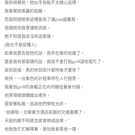
我斜視著她，她似乎有點不太開心這樣，
我看著她美麗的臉龐，
而我知道她來這裡是為了讓pun遠離我，
我猜她怕我會讓她丟臉。
她不知道我並沒有這麼做，
(我也不是這種人)
如果我要告發他的話，我早在華欣就做了，
要是我有那麼硬的話，我就不會打給golf請他幫忙了，
說到這個，馬的他到底什麼時後才要來？
很快，一台紫色的計程車停在人行道旁，
我看到golf的身軀正在向司機低著身付錢，
他笑得很燦爛踏出車外，
還穿著私服，因為他們學校允許。
“拍謝啦，文華東方酒店前面的交通塞爆了，
天殺的都不知道怎麼會擠成這樣。”
他急急忙忙解釋著，很怕我會罵他一頓，