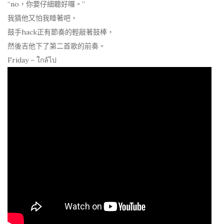
“no，你要仔細聽好囉。”
我猜他又怕我睡著吧，
鼓手hack正有節奏的輕敲著鼓棒，
然後吉他下了第二首歌的前奏。
Friday – ใกล้ไป