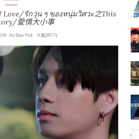
รักวุ่น ๆ ของหนุ่มวิศวะ之This
e Story/愛情大小事
by
人氣(9577)
2020
Siao Ted