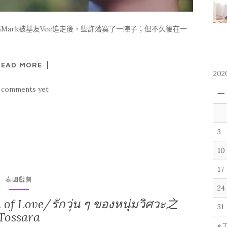
ark被基友Vee追走後，些許落寞了一陣子；但不久後在一
READ MORE
202
 comments yet
一
3
10
17
泰國戲劇
24
e/รักวุ่น ๆ ของหนุ่มวิศวะ之
31
Tossara
« 