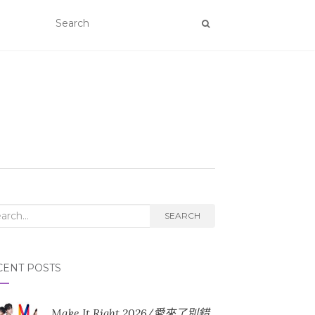
rch for:
SEARCH
CENT POSTS
Make It Right 2026/愛來了別錯