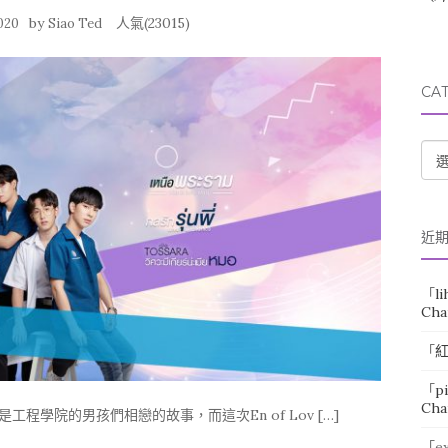
by
人氣(23015)
2020
Siao Ted
CA
CA
近
「
l
Cha
「
「
p
Cha
都是工程學院的男孩們相戀的故事，而這次En of Lov […]
「
e