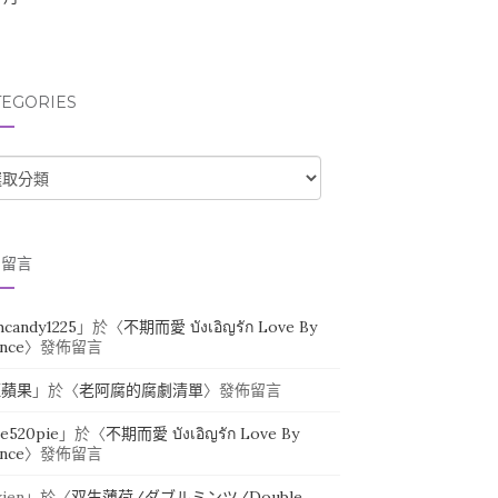
TEGORIES
TEGORIES
期留言
ihcandy1225
」於〈
不期而愛 บังเอิญรัก Love By
nce
〉發佈留言
紅蘋果
」於〈
老阿腐的腐劇清單
〉發佈留言
ie520pie
」於〈
不期而愛 บังเอิญรัก Love By
nce
〉發佈留言
xjen
」於〈
双生薄荷/ダブルミンツ/Double