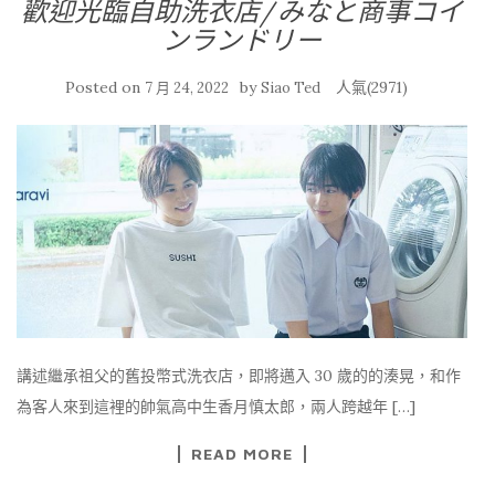
歡迎光臨自助洗衣店/みなと商事コイ
ンランドリー
Posted on
by
人氣(2971)
7 月 24, 2022
Siao Ted
講述繼承祖父的舊投幣式洗衣店，即將邁入 30 歲的的湊晃，和作
為客人來到這裡的帥氣高中生香月慎太郎，兩人跨越年 […]
READ MORE