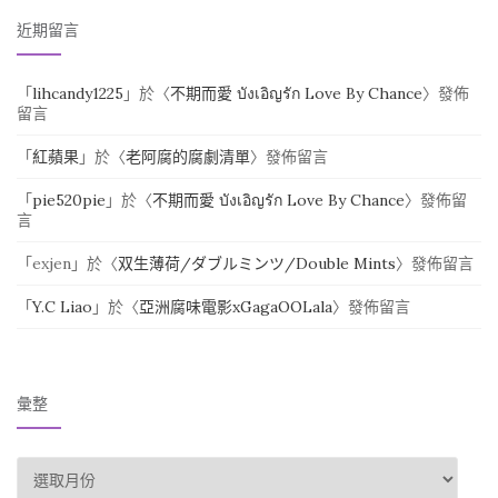
近期留言
「
lihcandy1225
」於〈
不期而愛 บังเอิญรัก Love By Chance
〉發佈
留言
「
紅蘋果
」於〈
老阿腐的腐劇清單
〉發佈留言
「
pie520pie
」於〈
不期而愛 บังเอิญรัก Love By Chance
〉發佈留
言
「
exjen
」於〈
双生薄荷/ダブルミンツ/Double Mints
〉發佈留言
「
Y.C Liao
」於〈
亞洲腐味電影xGagaOOLala
〉發佈留言
彙整
彙整