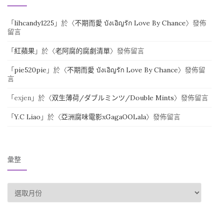
「
lihcandy1225
」於〈
不期而愛 บังเอิญรัก Love By Chance
〉發佈
留言
「
紅蘋果
」於〈
老阿腐的腐劇清單
〉發佈留言
「
pie520pie
」於〈
不期而愛 บังเอิญรัก Love By Chance
〉發佈留
言
「
exjen
」於〈
双生薄荷/ダブルミンツ/Double Mints
〉發佈留言
「
Y.C Liao
」於〈
亞洲腐味電影xGagaOOLala
〉發佈留言
彙整
彙整