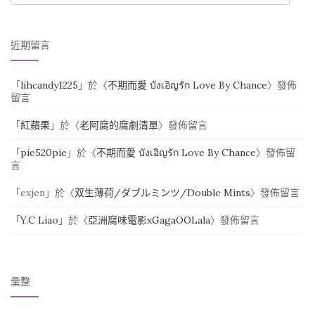
近期留言
「
lihcandy1225
」於〈
不期而愛 บังเอิญรัก Love By Chance
〉發佈
留言
「
紅蘋果
」於〈
老阿腐的腐劇清單
〉發佈留言
「
pie520pie
」於〈
不期而愛 บังเอิญรัก Love By Chance
〉發佈留
言
「
exjen
」於〈
双生薄荷/ダブルミンツ/Double Mints
〉發佈留言
「
Y.C Liao
」於〈
亞洲腐味電影xGagaOOLala
〉發佈留言
彙整