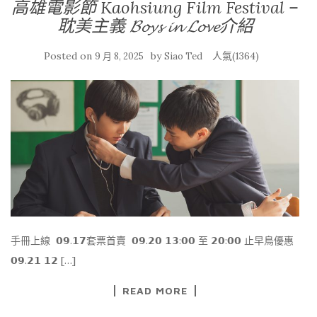
高雄電影節 Kaohsiung Film Festival –
耽美主義 𝓑𝓸𝔂𝓼 𝓲𝓷 𝓛𝓸𝓿𝓮介紹
Posted on
by
人氣(1364)
9 月 8, 2025
Siao Ted
手冊上線 ​ 𝟬𝟵.𝟭𝟳套票首賣 ​ 𝟬𝟵.𝟮𝟬 𝟭𝟯:𝟬𝟬 至 𝟮𝟬:𝟬𝟬 止早鳥優惠 ​
𝟬𝟵.𝟮𝟭 𝟭𝟮 […]
READ MORE