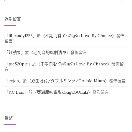
近期留言
「
lihcandy1225
」於〈
不期而愛 บังเอิญรัก Love By Chance
〉發佈
留言
「
紅蘋果
」於〈
老阿腐的腐劇清單
〉發佈留言
「
pie520pie
」於〈
不期而愛 บังเอิญรัก Love By Chance
〉發佈留
言
「
exjen
」於〈
双生薄荷/ダブルミンツ/Double Mints
〉發佈留言
「
Y.C Liao
」於〈
亞洲腐味電影xGagaOOLala
〉發佈留言
彙整