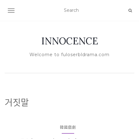
TOGGLE NAVIGATION
INNOCENCE
Welcome to fuloserbldrama.com
거짓말
韓國戲劇