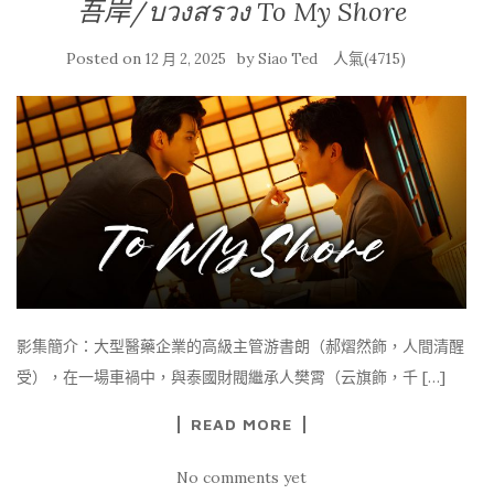
吾岸/บวงสรวง To My Shore
Posted on
by
人氣(4715)
12 月 2, 2025
Siao Ted
影集簡介：大型醫藥企業的高級主管游書朗（郝熠然飾，人間清醒
受），在一場車禍中，與泰國財閥繼承人樊霄（云旗飾，千 […]
READ MORE
No comments yet