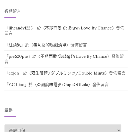
近期留言
「
lihcandy1225
」於〈
不期而愛 บังเอิญรัก Love By Chance
〉發佈
留言
「
紅蘋果
」於〈
老阿腐的腐劇清單
〉發佈留言
「
pie520pie
」於〈
不期而愛 บังเอิญรัก Love By Chance
〉發佈留
言
「
exjen
」於〈
双生薄荷/ダブルミンツ/Double Mints
〉發佈留言
「
Y.C Liao
」於〈
亞洲腐味電影xGagaOOLala
〉發佈留言
彙整
彙整