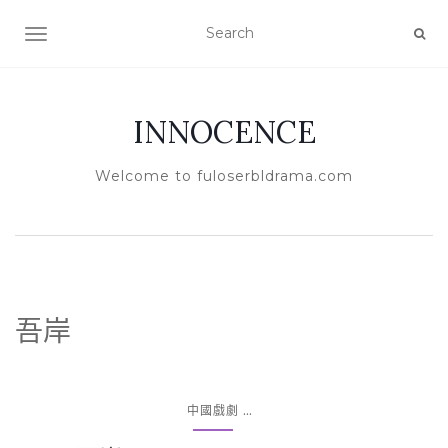
TOGGLE NAVIGATION
INNOCENCE
Welcome to fuloserbldrama.com
吾岸
...
中國戲劇