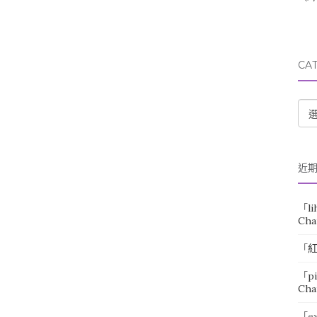
CA
CA
近
「
l
Cha
「
「
p
Cha
「
e