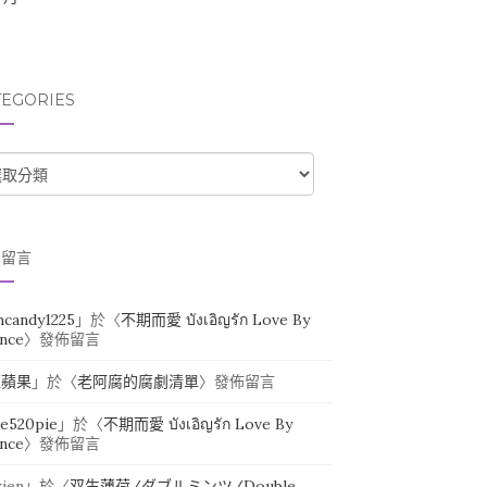
TEGORIES
TEGORIES
期留言
ihcandy1225
」於〈
不期而愛 บังเอิญรัก Love By
nce
〉發佈留言
紅蘋果
」於〈
老阿腐的腐劇清單
〉發佈留言
ie520pie
」於〈
不期而愛 บังเอิญรัก Love By
nce
〉發佈留言
xjen
」於〈
双生薄荷/ダブルミンツ/Double