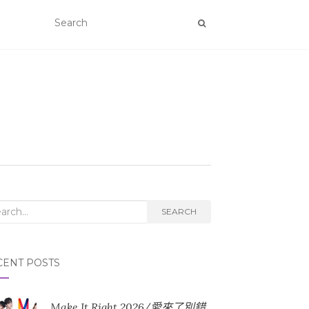
rch for:
SEARCH
CENT POSTS
Make It Right 2026/愛來了別錯