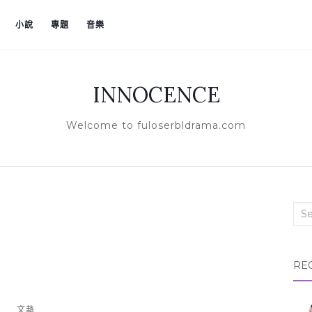
小說
專題
音樂
INNOCENCE
Welcome to fuloserbldrama.com
Sea
RE
文藝