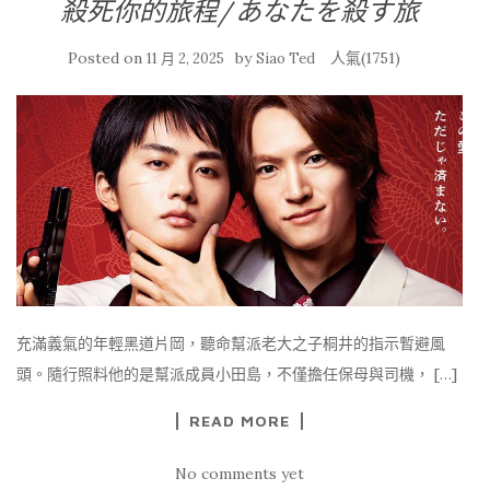
殺死你的旅程/あなたを殺す旅
Posted on
by
人氣(1751)
11 月 2, 2025
Siao Ted
充滿義氣的年輕黑道片岡，聽命幫派老大之子桐井的指示暫避風
頭。隨行照料他的是幫派成員小田島，不僅擔任保母與司機， […]
READ MORE
No comments yet