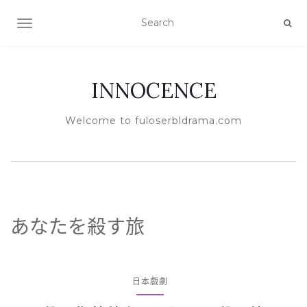
TOGGLE NAVIGATION
INNOCENCE
Welcome to fuloserbldrama.com
あなたを殺す旅
日本戲劇