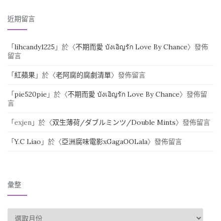
近期留言
「
lihcandy1225
」於〈
不期而愛 บังเอิญรัก Love By Chance
〉發佈
留言
「
紅蘋果
」於〈
老阿腐的腐劇清單
〉發佈留言
「
pie520pie
」於〈
不期而愛 บังเอิญรัก Love By Chance
〉發佈留
言
「
exjen
」於〈
双生薄荷/ダブルミンツ/Double Mints
〉發佈留言
「
Y.C Liao
」於〈
亞洲腐味電影xGagaOOLala
〉發佈留言
彙整
彙整