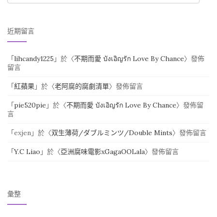
近期留言
「
lihcandy1225
」於〈
不期而愛 บังเอิญรัก Love By Chance
〉發佈
留言
「
紅蘋果
」於〈
老阿腐的腐劇清單
〉發佈留言
「
pie520pie
」於〈
不期而愛 บังเอิญรัก Love By Chance
〉發佈留
言
「
exjen
」於〈
双生薄荷/ダブルミンツ/Double Mints
〉發佈留言
「
Y.C Liao
」於〈
亞洲腐味電影xGagaOOLala
〉發佈留言
彙整